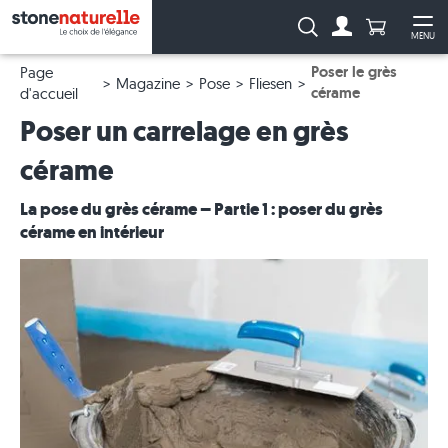
Anzahl Pro
Recherche :
MENU
Vers le compt
Ouv
Poser le grès
Page
Magazine
Pose
Fliesen
cérame
d'accueil
Poser un carrelage en grès
cérame
La pose du grès cérame – Partie 1 : poser du grès
cérame en intérieur