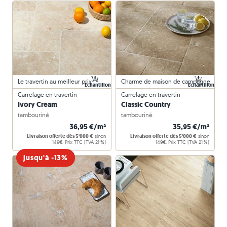
Le travertin au meilleur prix
Charme de maison de campagne
Échantillon
Échantillon
Carrelage en travertin
Carrelage en travertin
Ivory Cream
Classic Country
tambouriné
tambouriné
36,95 €/m²
35,95 €/m²
Livraison offerte dès 5'000 €
sinon
Livraison offerte dès 5'000 €
sinon
149€. Prix TTC (TVA 21 %)
149€. Prix TTC (TVA 21 %)
jusqu'à -13%