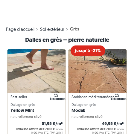
Grès
Page d'accueil
Sol extérieur
Dalles en grès – pierre naturelle
jusqu'à -21%
Best-seller
Ambiance méditerranéenne
Échantillon
Échantillon
Dallage en grès
Dallage en grès
Yellow Mint
Modak
naturellement clivé
naturellement clivé
51,95 €/m²
49,95 €/m²
Livraison offerte dès 5'000 €
sinon
Livraison offerte dès 5'000 €
sinon
149€. Prix TTC (TVA 21 %)
149€. Prix TTC (TVA 21 %)