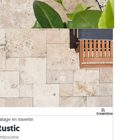
urelle
Bordures en basalte
Échantillon
llage en travertin
Rustic
ambouriné