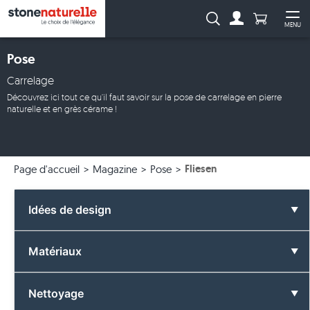
Anzahl Pro
Recherche :
MENU
Vers le compt
Ouv
Pose
Carrelage
Découvrez ici tout ce qu'il faut savoir sur la pose de carrelage en pierre
naturelle et en grès cérame !
Fliesen
Page d'accueil
Magazine
Pose
Idées de design
Toutes les idées de design
Matériaux
Salle de bain
Tous les matériaux
Nettoyage
Couleurs