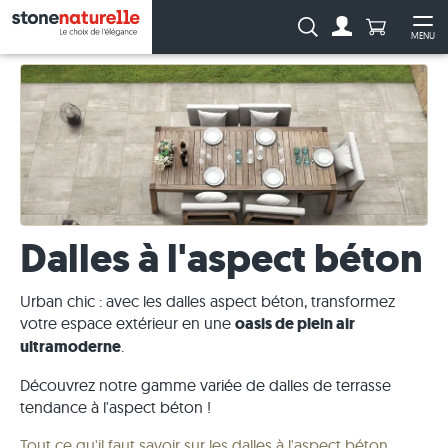
Anzahl Pro
Recherche :
MENU
Vers le compt
Ouv
Dalles à l'aspect béton
Urban chic : avec les dalles aspect béton, transformez
votre espace extérieur en une
oasis de plein air
ultramoderne
.
Découvrez notre gamme variée de dalles de terrasse
tendance à l'aspect béton !
Tout ce qu'il faut savoir sur les dalles à l'aspect béton