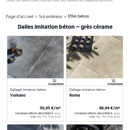
Effet béton
Page d'accueil
Sol extérieur
Dalles imitation béton – grès cérame
Échantillon
Échantillon
Dallage imitation béton
Dallage imitation béton
Vulkano
Roma
-
-
50,95 €/m²
48,94 €/m²
Livraison offerte dès 5'000 €
sinon
Livraison offerte dès 5'000 €
sinon
149€. Prix TTC (TVA 21 %)
149€. Prix TTC (TVA 21 %)