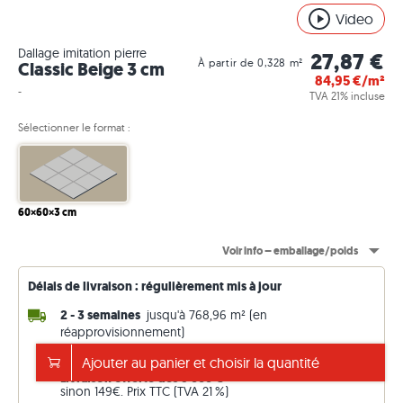
Video
Dallage imitation pierre
27,87 €
À partir de 0,328 m²
Classic Beige 3 cm
84,95
€/m²
-
TVA 21% incluse
Sélectionner le format :
60×60×3 cm
Voir info – emballage/poids
Délais de livraison : régulièrement mis à jour
2 - 3 semaines
jusqu'à 768,96 m² (en
réapprovisionnement)
14 - 15 semaines
n'importe quel m² (départ usine)
Ajouter au panier et choisir la quantité
Livraison offerte dès 5'000 €
sinon 149€. Prix TTC (TVA 21 %)