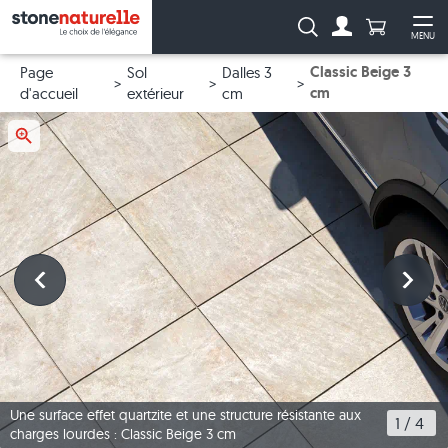
Anzahl Pro
Recherche :
MENU
Vers le compt
Ouv
Classic Beige 3
Page
Sol
Dalles 3
cm
d'accueil
extérieur
cm
Une surface effet quartzite et une structure résistante aux
1
 / 
4
charges lourdes : Classic Beige 3 cm