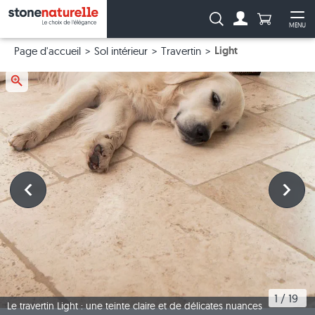
Anzahl Pro
Recherche :
MENU
Vers le compt
Ouv
Light
Page d'accueil
Sol intérieur
Travertin
1
 / 
19
Le travertin Light : une teinte claire et de délicates nuances