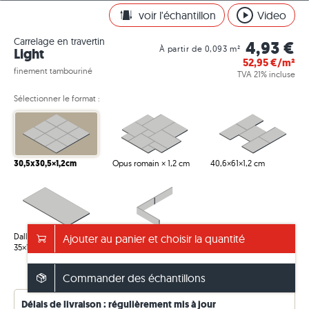
voir l'échantillon
Video
Carrelage en travertin
4,93 €
À partir de 0,093 m²
Light
52,95
€/m²
finement tambouriné
TVA 21% incluse
Sélectionner le format :
30,5x30,5×1,2cm
Opus romain × 1,2 cm
40,6×61×1,2 cm
Dalle universelle
Plinthe 6×40,6×1,2 cm
Ajouter au panier et choisir la quantité
35×115×3 cm
Commander des échantillons
Voir info – emballage/poids
Délais de livraison : régulièrement mis à jour