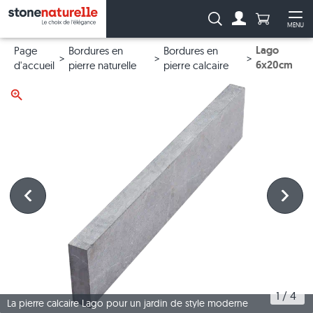
Anzahl Pro
Recherche :
MENU
Vers le compt
Ouv
Lago
Page
Bordures en
Bordures en
6x20cm
d'accueil
pierre naturelle
pierre calcaire
1
 / 
4
La pierre calcaire Lago pour un jardin de style moderne