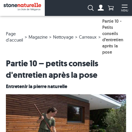
Anzahl Pro
Recherche :
MENU
Vers le compt
Ouv
Partie 10 -
Petits
conseils
Page
Magazine
Nettoyage
Carreaux
d’entretien
d'accueil
après la
pose
Partie 10 – petits conseils
d'entretien après la pose
Entretenir la pierre naturelle