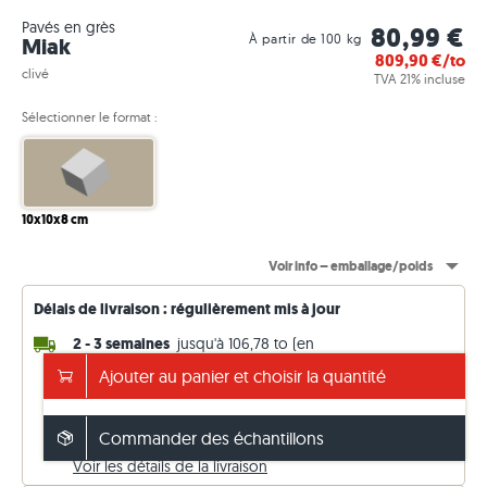
Pavés en grès
80,99 €
À partir de 100 kg
Miak
809,90
€/to
clivé
TVA 21% incluse
Sélectionner le format :
10x10x8 cm
Voir info – emballage/poids
Délais de livraison : régulièrement mis à jour
2 - 3 semaines
jusqu'à 106,78 to (en
réapprovisionnement)
Ajouter au panier et choisir la quantité
14 - 15 semaines
n'importe quel to (départ usine)
Livraison offerte dès 5'000 €
sinon 149€. Prix TTC (TVA 21 %)
Commander des échantillons
Voir les détails de la livraison