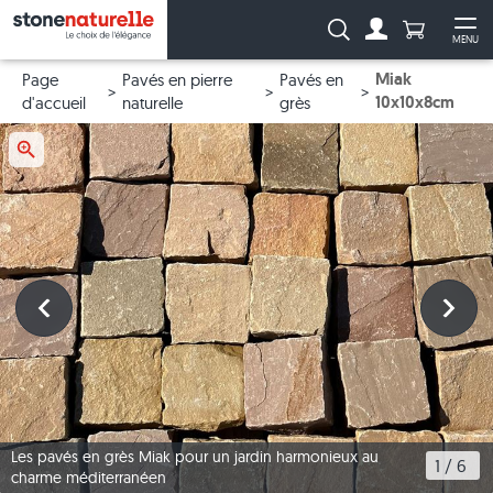
Anzahl Pro
Recherche :
MENU
Vers le compt
Ouv
Miak
Page
Pavés en pierre
Pavés en
10x10x8cm
d'accueil
naturelle
grès
Les pavés en grès Miak pour un jardin harmonieux au
1
 / 
6
charme méditerranéen