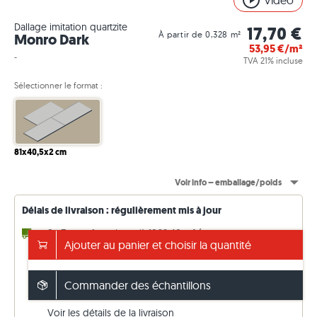
Video
Dallage imitation quartzite
17,70 €
À partir de 0,328 m²
Monro Dark
53,95
€/m²
-
TVA 21% incluse
Sélectionner le format :
81x40,5x2 cm
Voir info – emballage/poids
Délais de livraison : régulièrement mis à jour
2 - 3 semaines
jusqu'à 1062,40 m² (en
Ajouter au panier et choisir la quantité
réapprovisionnement)
14 - 15 semaines
n'importe quel m² (départ usine)
Livraison offerte dès 5'000 €
Commander des échantillons
sinon 149€. Prix TTC (TVA 21 %)
Voir les détails de la livraison