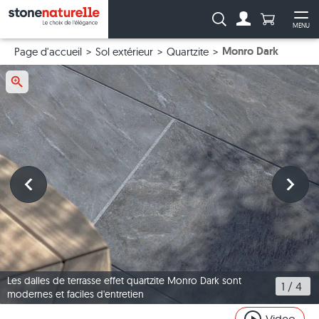
Anzahl Pro
Recherche :
MENU
Vers le compt
Ouv
Monro Dark
Page d'accueil
Sol extérieur
Quartzite
Les dalles de terrasse effet quartzite Monro Dark sont
1
 / 
4
modernes et faciles d'entretien