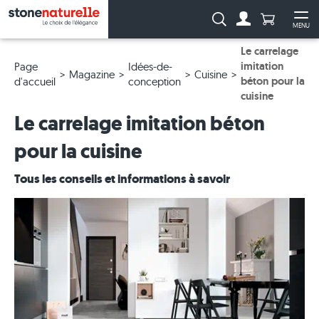
Anzahl Pro
Recherche :
MENU
Vers le compt
Ouv
Le carrelage
imitation
Page
Idées-de-
Magazine
Cuisine
béton pour la
d'accueil
conception
cuisine
Le carrelage imitation béton
pour la cuisine
Tous les conseils et informations à savoir