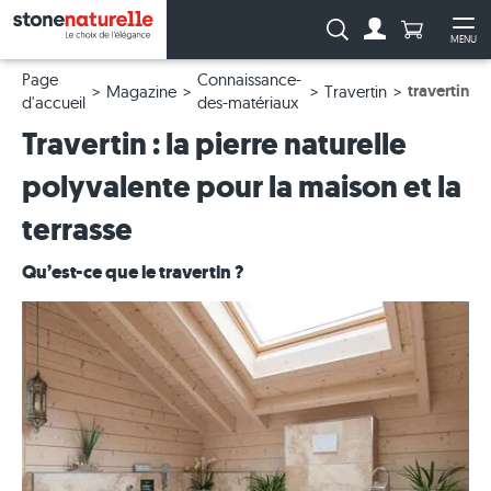
Anzahl Pro
Recherche :
MENU
Vers le compt
Ouv
Page
Connaissance-
travertin
Magazine
Travertin
d'accueil
des-matériaux
Travertin : la pierre naturelle
polyvalente pour la maison et la
terrasse
Qu’est-ce que le travertin ?