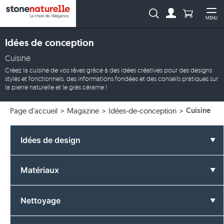
Anzahl Pro
Recherche :
MENU
Vers le compt
Ouv
Idées de conception
Cuisine
Créez la cuisine de vos rêves grâce à des idées créatives pour des designs
stylés et fonctionnels, des informations fondées et des conseils pratiques sur
la pierre naturelle et le grès cérame !
Cuisine
Page d'accueil
Magazine
Idées-de-conception
Idées de design
Toutes les idées de design
Matériaux
Salle de bain
Tous les matériaux
Nettoyage
Couleurs
Basalte