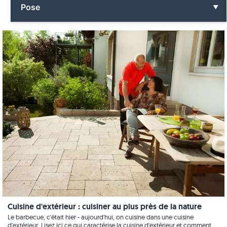
Tout sur le nettoyage
Pose
Formats
Grès cérame
Carrelage
Aménagement jardin
Tout sur la pose
Granit
Dalles de terrasse
Cuisine
Carrelage
Aspect bois
Impressions clients
Aménagement jardin
Calcaire
Visite panoramique
Dalles de terrasse
Marbre
Piscine
Vidéos
Pierre naturelle
Terrasse
Quartzite
Escalier
Grès
Vidéos
Ardoise
Cuisine d'extérieur : cuisiner au plus près de la nature
Décoration murale
Travertin
Le barbecue, c'était hier - aujourd'hui, on cuisine dans une cuisine
d'extérieur. Lisez ici ce qui caractérise la cuisine d'extérieur et comment