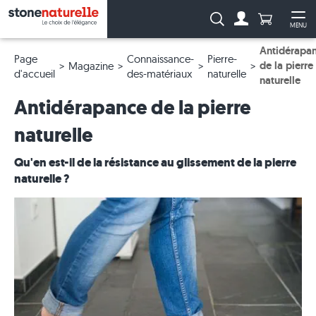
Anzahl Pro
Recherche :
MENU
Vers le compt
Ouv
Antidérapa
Page
Connaissance-
Pierre-
de la pierre
Magazine
d'accueil
des-matériaux
naturelle
naturelle
Antidérapance de la pierre
naturelle
Qu'en est-il de la résistance au glissement de la pierre
naturelle ?