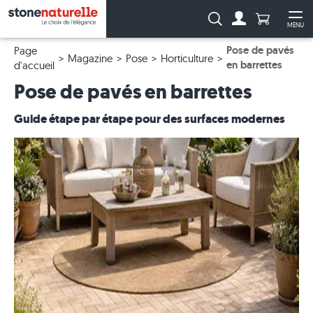
Anzahl Pro
Recherche :
MENU
Vers le compt
Ouv
Pose de pavés
Page
Magazine
Pose
Horticulture
en barrettes
d'accueil
Pose de pavés en barrettes
Guide étape par étape pour des surfaces modernes