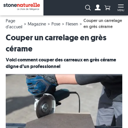
Anzahl Pro
Recherche :
MENU
Vers le compt
Ouv
Couper un carrelage
Page
Magazine
Pose
Fliesen
en grès cérame
d'accueil
Couper un carrelage en grès
cérame
Voici comment couper des carreaux en grès cérame
digne d’un professionnel