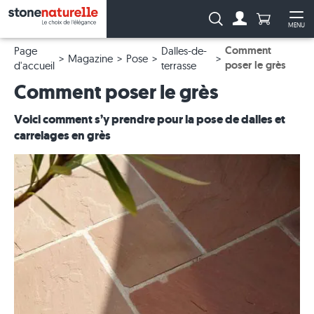
Anzahl Pro
Recherche :
MENU
Vers le compt
Ouv
Comment
Page
Dalles-de-
Magazine
Pose
poser le grès
d'accueil
terrasse
Comment poser le grès
Voici comment s’y prendre pour la pose de dalles et
carrelages en grès