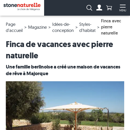
Anzahl Pro
Recherche :
MENU
Vers le compt
Ouv
Finca avec
Page
Idées-de-
Styles-
pierre
Magazine
d'accueil
conception
d'habitat
naturelle
Finca de vacances avec pierre
naturelle
Une famille berlinoise a créé une maison de vacances
de rêve à Majorque