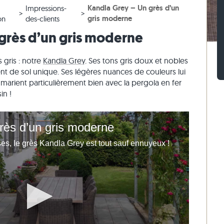
Kandla Grey – Un grès d’un
Impressions-
 blanc
iges
ches en gneiss
Pavés en pierre calcaire
Murets en travertin
gris moderne
on
des-clients
 beige
ses
ches en pierre calcaire
Pavés en quartzite
Murets en quartzite
grès d’un gris moderne
 gris
Pavés en gneiss
Murets en gneiss
Pavés rectangulaires
Parement
 gris : notre
Kandla Grey
. Ses tons gris doux et nobles
nt de sol unique. Ses légères nuances de couleurs lui
arient particulièrement bien avec la pergola en fer
in !
rès d’un gris moderne
s, le grès Kandla Grey est tout sauf ennuyeux !