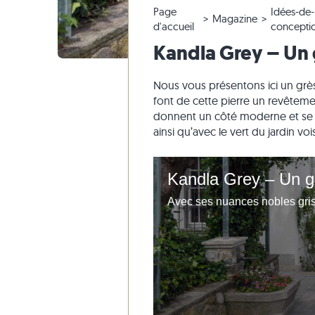
Page
Idées-de-
Carrelage en quartzite
Dalles en pierre calcaire
Modifier la commande & annuler
Aménagement du jardin
Carrelage
Dalles be
Blocs mar
Marbre
Magazine
d'accueil
concepti
Carrelage en marbre
Dalles en marbre
Envoi d'échantillon
Styles d'habitat
Carrelage
Dalles gri
Blocs mar
Quartzite
Kandla Grey – Un 
Carrelage antique
Dalles en quartzite
Livraison & Transport
Impressions des clients
Carrelage
Grès
Carrelage de mosaique
Dalles en gneiss
Vidéos
Ardoise
Nous vous présentons ici un grès
font de cette pierre un revêteme
Parement
Dalles en basalte
Travertin
donnent un côté moderne et se m
Dalles polygonales
ainsi qu’avec le vert du jardin vois
Margelles de piscine
Kandla Grey – Un g
Avec ses nuances nobles grise