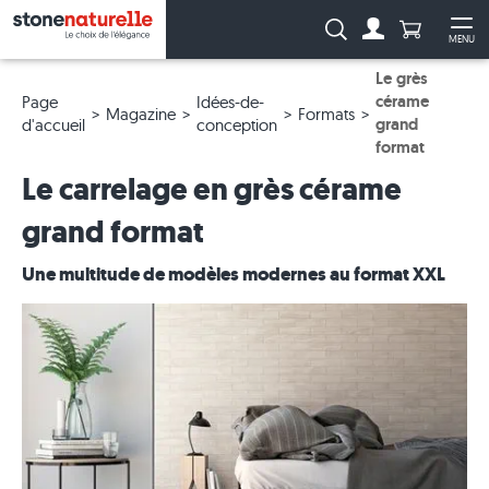
Anzahl Pro
Recherche :
MENU
Vers le compt
Ouv
Le grès
cérame
Page
Idées-de-
Magazine
Formats
grand
d'accueil
conception
format
Le carrelage en grès cérame
grand format
Une multitude de modèles modernes au format XXL