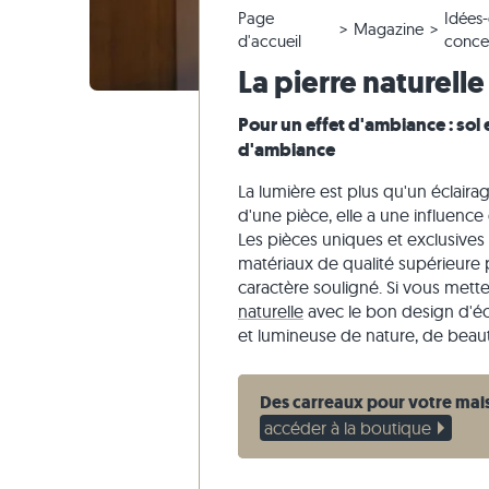
Page
Idées
Carrelage en quartzite
Dalles en pierre calcaire
Modifier la commande & annuler
Aménagement du jardin
Carrelage
Dalles be
Blocs mar
Marbre
Magazine
d'accueil
conce
Carrelage en marbre
Dalles en marbre
Envoi d'échantillon
Styles d'habitat
Carrelage
Dalles gri
Blocs mar
Quartzite
La pierre naturelle
Carrelage antique
Dalles en quartzite
Livraison & Transport
Impressions des clients
Carrelage
Grès
Pour un effet d'ambiance : sol 
Carrelage de mosaique
Dalles en gneiss
Vidéos
Ardoise
d'ambiance
Parement
Dalles en basalte
Travertin
La lumière est plus qu'un éclairag
Dalles polygonales
d'une pièce, elle a une influence
Margelles de piscine
Les pièces uniques et exclusives
matériaux de qualité supérieure 
caractère souligné. Si vous mett
naturelle
avec le bon design d'éc
et lumineuse de nature, de beaut
Des carreaux pour votre mai
accéder à la boutique