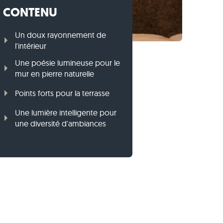
CONTENU
Bordures en gneiss
Bordures en basalte
Un doux rayonnement de
l'intérieur
Une poésie lumineuse pour le
mur en pierre naturelle
Points forts pour la terrasse
Une lumière intelligente pour
une diversité d'ambiances