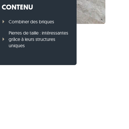
CONTENU
Bordures en gneiss
Bordures en basalte
Combiner des briques
Pierres de taille : intéressantes
grâce à leurs structures
uniques