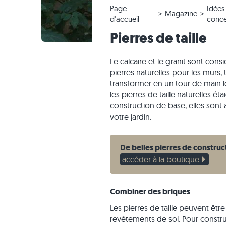
Page
Idées
Carrelage en quartzite
Dalles en pierre calcaire
Modifier la commande & annuler
Aménagement du jardin
Carrelage
Dalles be
Blocs mar
Marbre
Magazine
d'accueil
conce
Carrelage en marbre
Dalles en marbre
Envoi d'échantillon
Styles d'habitat
Carrelage
Dalles gri
Blocs mar
Quartzite
Pierres de taille
Carrelage antique
Dalles en quartzite
Livraison & Transport
Impressions des clients
Carrelage
Grès
Carrelage de mosaique
Dalles en gneiss
Vidéos
Ardoise
Le calcaire
et
le granit
sont consid
pierres
naturelles pour
les murs
,
Parement
Dalles en basalte
Travertin
transformer en un tour de main l
Dalles polygonales
les pierres de taille naturelles 
construction de base, elles sont
Margelles de piscine
votre jardin.
De belles pierres de construc
accéder à la boutique
Combiner des briques
Les pierres de taille peuvent êtr
revêtements de sol. Pour construir