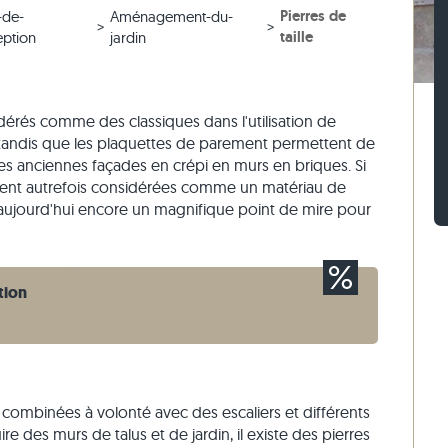
Pierres de
-de-
Aménagement-du-
 blanc
iges
ches en gneiss
Pavés en pierre calcaire
Murets en travertin
taille
ption
jardin
 beige
ses
ches en pierre calcaire
Pavés en quartzite
Murets en quartzite
 gris
Pavés en gneiss
Murets en gneiss
Pavés rectangulaires
Parement
érés comme des classiques dans l'utilisation de
 tandis que les plaquettes de parement permettent de
es anciennes façades en crépi en murs en briques. Si
étaient autrefois considérées comme un matériau de
 aujourd'hui encore un magnifique point de mire pour
tion
e combinées à volonté avec des escaliers et différents
e des murs de talus et de jardin, il existe des pierres