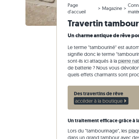
Page
Conn
Carrelage en quartzite
Dalles en pierre calcaire
Modifier la commande & annuler
Aménagement du jardin
Carrelage
Dalles be
Blocs mar
Marbre
Magazine
d'accueil
maté
Carrelage en marbre
Dalles en marbre
Envoi d'échantillon
Styles d'habitat
Carrelage
Dalles gri
Blocs mar
Quartzite
Travertin tambour
Carrelage antique
Dalles en quartzite
Livraison & Transport
Impressions des clients
Carrelage
Grès
Un charme antique de rêve pour
Carrelage de mosaique
Dalles en gneiss
Vidéos
Ardoise
Parement
Dalles en basalte
Travertin
Le terme "tambouriné" est autom
signifie donc le terme "tambouri
Dalles polygonales
sont-ils ici attaqués à la
pierre nat
Margelles de piscine
de batterie ? Nous vous dévoilons 
quels effets charmants sont prod
Des travertins de rêve
accéder à la boutique
Un traitement efficace grâce à l
Lors du "tambourinage", les
plaq
dans un grand tambour avec des 