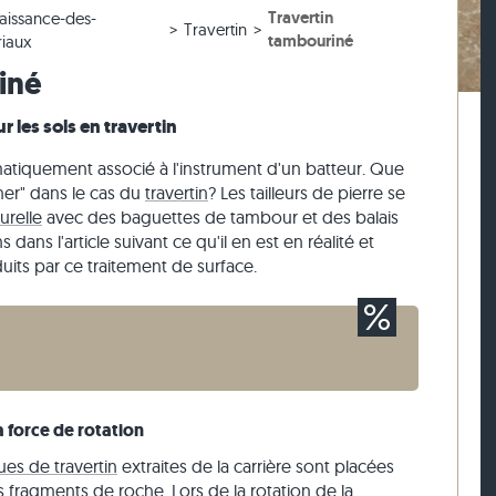
Travertin
aissance-des-
 blanc
iges
ches en gneiss
Pavés en pierre calcaire
Murets en travertin
Travertin
tambouriné
riaux
 beige
ses
ches en pierre calcaire
Pavés en quartzite
Murets en quartzite
iné
 gris
Pavés en gneiss
Murets en gneiss
 les sols en travertin
Pavés rectangulaires
Parement
atiquement associé à l'instrument d'un batteur. Que
ner" dans le cas du
travertin
? Les tailleurs de pierre se
urelle
avec des baguettes de tambour et des balais
dans l'article suivant ce qu'il en est en réalité et
uits par ce traitement de surface.
a force de rotation
ues de travertin
extraites de la carrière sont placées
fragments de roche. Lors de la rotation de la