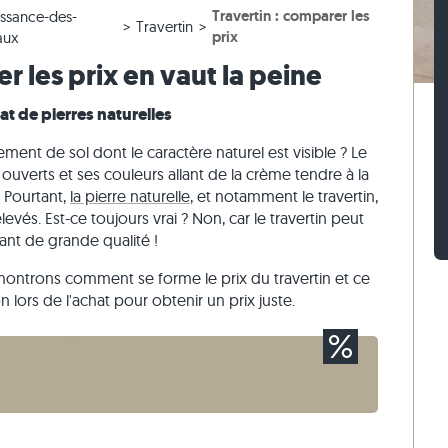
Travertin : comparer les
ssance-des-
 blanc
iges
ches en gneiss
Pavés en pierre calcaire
Murets en travertin
Travertin
prix
aux
 beige
ses
ches en pierre calcaire
Pavés en quartzite
Murets en quartzite
r les prix en vaut la peine
 gris
Pavés en gneiss
Murets en gneiss
t de pierres naturelles
Pavés rectangulaires
Parement
ent de sol dont le caractère naturel est visible ? Le
 ouverts et ses couleurs allant de la crème tendre à la
 Pourtant,
la pierre naturelle
, et notamment le travertin,
evés. Est-ce toujours vrai ? Non, car le travertin peut
ant de grande qualité !
s montrons comment se forme le prix du travertin et ce
 lors de l'achat pour obtenir un prix juste.