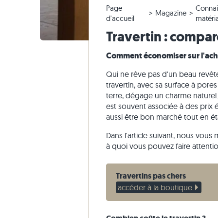
Page
Connai
Carrelage en quartzite
Dalles en pierre calcaire
Modifier la commande & annuler
Aménagement du jardin
Carrelage
Dalles be
Blocs mar
Marbre
Magazine
d'accueil
matéri
Carrelage en marbre
Dalles en marbre
Envoi d'échantillon
Styles d'habitat
Carrelage
Dalles gri
Blocs mar
Quartzite
Travertin : compare
Carrelage antique
Dalles en quartzite
Livraison & Transport
Impressions des clients
Carrelage
Grès
Comment économiser sur l'acha
Carrelage de mosaique
Dalles en gneiss
Vidéos
Ardoise
Parement
Dalles en basalte
Travertin
Qui ne rêve pas d'un beau revêtem
travertin, avec sa surface à pores
Dalles polygonales
terre, dégage un charme naturel.
Margelles de piscine
est souvent associée à des prix él
aussi être bon marché tout en ét
Dans l'article suivant, nous vou
à quoi vous pouvez faire attention
Travertins pas chers
accéder à la boutique