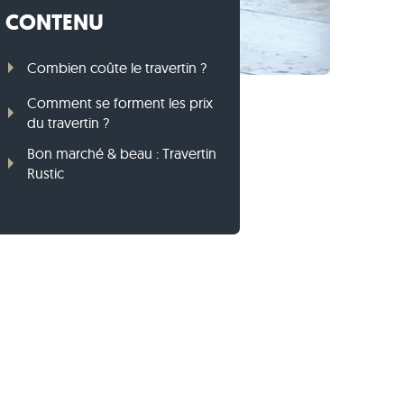
CONTENU
Bordures en gneiss
Bordures en basalte
Combien coûte le travertin ?
Comment se forment les prix
du travertin ?
Bon marché & beau : Travertin
Rustic