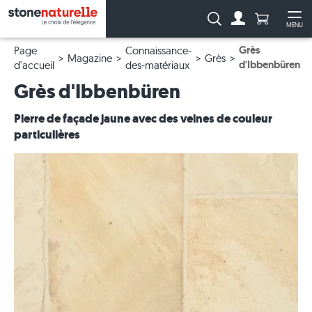
Anzahl Pro
Recherche :
MENU
Vers le compt
Ouv
Grès
Page
Connaissance-
Magazine
Grès
d'Ibbenbüren
d'accueil
des-matériaux
Grès d'Ibbenbüren
Pierre de façade jaune avec des veines de couleur
particulières