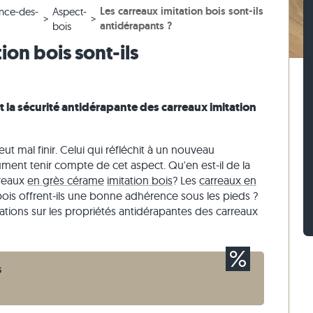
Les carreaux imitation bois sont-ils
nce-des-
Aspect-
 blanc
iges
ches en gneiss
Pavés en pierre calcaire
Murets en travertin
antidérapants ?
bois
 beige
ses
ches en pierre calcaire
Pavés en quartzite
Murets en quartzite
ion bois sont-ils
 gris
Pavés en gneiss
Murets en gneiss
Pavés rectangulaires
Parement
t la sécurité antidérapante des carreaux imitation
peut mal finir. Celui qui réfléchit à un nouveau
ment tenir compte de cet aspect. Qu'en est-il de la
rreaux
en grès cérame
imitation bois
? Les
carreaux en
bois offrent-ils une bonne adhérence sous les pieds ?
ations sur les propriétés antidérapantes des carreaux
s