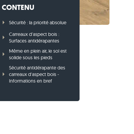
CONTENU
Bordures en gneiss
Bordures en basalte
Sécurité : la priorité absolue
Carreaux d'aspect bois :
Surfaces antidérapantes
Même en plein air, le sol est
solide sous les pieds
Sécurité antidérapante des
carreaux d'aspect bois -
Informations en bref