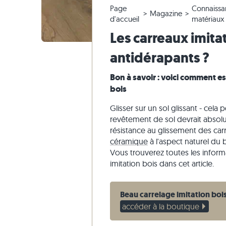
Page
Connaissa
Carrelage en quartzite
Dalles en pierre calcaire
Modifier la commande & annuler
Aménagement du jardin
Carrelage
Dalles be
Blocs mar
Marbre
Magazine
d'accueil
matériaux
Carrelage en marbre
Dalles en marbre
Envoi d'échantillon
Styles d'habitat
Carrelage
Dalles gri
Blocs mar
Quartzite
Les carreaux imitat
Carrelage antique
Dalles en quartzite
Livraison & Transport
Impressions des clients
Carrelage
Grès
antidérapants ?
Carrelage de mosaique
Dalles en gneiss
Vidéos
Ardoise
Parement
Dalles en basalte
Travertin
Bon à savoir : voici comment es
bois
Dalles polygonales
Margelles de piscine
Glisser sur un sol glissant - cela 
revêtement de sol devrait absolu
résistance au glissement des ca
céramique
à l'aspect naturel du 
Vous trouverez toutes les inform
imitation bois dans cet article.
Beau carrelage imitation boi
accéder à la boutique