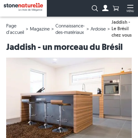
Anzahl Pro
Recherche :
MENU
Vers le compt
Ouv
Jaddish -
Page
Connaissance-
Le Brésil
Magazine
Ardoise
d'accueil
des-matériaux
chez vous
Jaddish - un morceau du Brésil